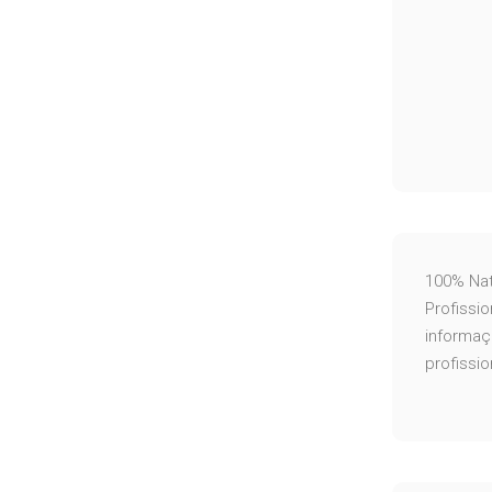
100% Nat
Profissi
informaç
profissio