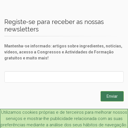
Registe-se para receber as nossas
newsletters
Mantenha-se informado: artigos sobre ingredientes, notícias,
vídeos, acesso a Congressos e Actividades de Formação
gratuitos e muito mais!
Leave
this
field
blank
Enviar
Utilizamos cookies próprias e de terceiros para melhorar nossos
serviços e mostrar-lhe publicidade relacionada com as suas
preferências mediante a análise dos seus hábitos de navegação.